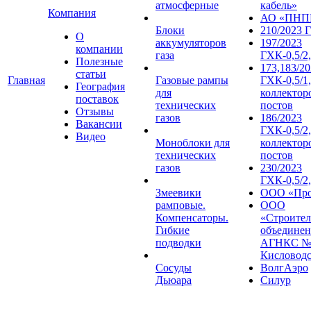
атмосферные
кабель»
Компания
АО «ПНП
Блоки
210/2023 
О
аккумуляторов
197/2023
компании
газа
ГХК-0,5/2,
Полезные
173,183/2
статьи
Главная
Газовые рампы
ГХК-0,5/1,
География
для
коллектор
поставок
технических
постов
Отзывы
газов
186/2023
Вакансии
ГХК-0,5/2,
Видео
Моноблоки для
коллектор
технических
постов
газов
230/2023
ГХК-0,5/2
Змеевики
ООО «Про
рамповые.
ООО
Компенсаторы.
«Строител
Гибкие
объединен
подводки
АГНКС №1
Кисловод
Сосуды
ВолгАэро
Дьюара
Силур