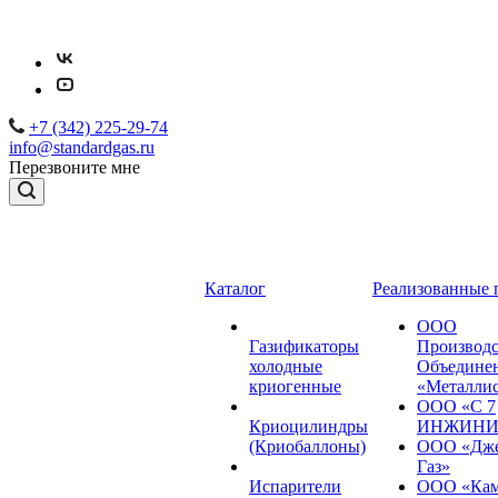
+7 (342) 225-29-74
info@standardgas.ru
Перезвоните мне
Каталог
Реализованные 
ООО
Газификаторы
Производс
холодные
Объедине
криогенные
«Металли
ООО «С 7
Криоцилиндры
ИНЖИНИ
(Криобаллоны)
ООО «Дже
Газ»
Испарители
ООО «Кам