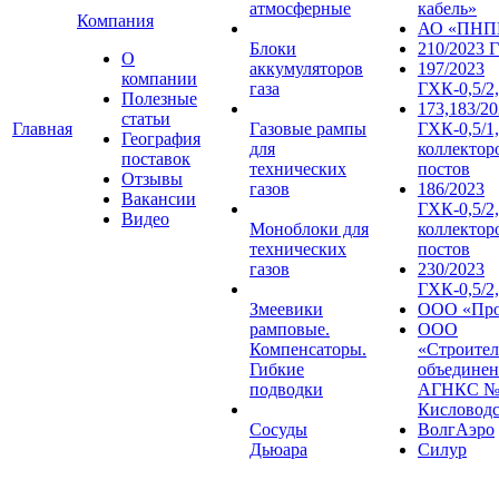
атмосферные
кабель»
Компания
АО «ПНП
Блоки
210/2023 
О
аккумуляторов
197/2023
компании
газа
ГХК-0,5/2,
Полезные
173,183/2
статьи
Главная
Газовые рампы
ГХК-0,5/1,
География
для
коллектор
поставок
технических
постов
Отзывы
газов
186/2023
Вакансии
ГХК-0,5/2,
Видео
Моноблоки для
коллектор
технических
постов
газов
230/2023
ГХК-0,5/2
Змеевики
ООО «Про
рамповые.
ООО
Компенсаторы.
«Строител
Гибкие
объединен
подводки
АГНКС №1
Кисловод
Сосуды
ВолгАэро
Дьюара
Силур