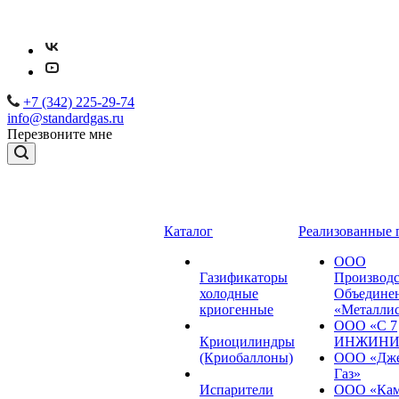
+7 (342) 225-29-74
info@standardgas.ru
Перезвоните мне
Каталог
Реализованные 
ООО
Газификаторы
Производс
холодные
Объедине
криогенные
«Металли
ООО «С 7
Криоцилиндры
ИНЖИНИ
(Криобаллоны)
ООО «Дже
Газ»
Испарители
ООО «Кам