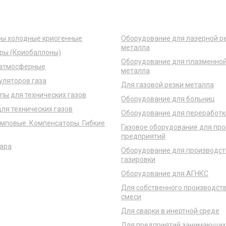
Готовые решения
ры холодные криогенные
Оборудование для лазерной р
металла
ры (Криобаллоны)
Оборудование для плазменной
 атмосферные
металла
уляторов газа
Для газовой резки металла
пы для технических газов
Оборудование для больниц
ля технических газов
Оборудование для переработк
мповые. Компенсаторы. Гибкие
Газовое оборудование для п
предприятий
ара
Оборудование для производст
газировки
Оборудование для АГНКС
Для собственного производст
смеси
Для сварки в инертной среде
Для предприятий занимающих