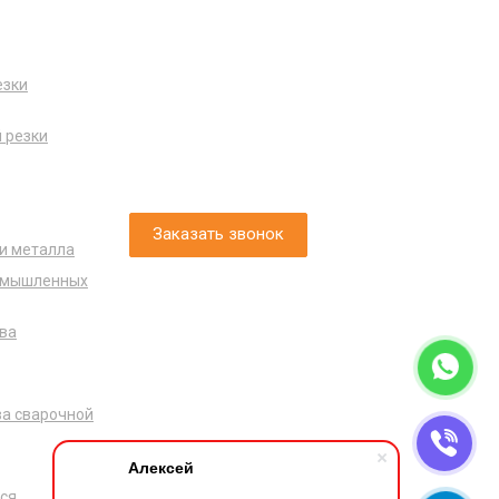
Наши контакты
езки
г. Пермь, ул. Сергея Данщина, д. 5 стр.1
+7 (342) 225-29-74
 резки
info@standardgas.ru
Заказать звонок
и металла
ромышленных
ва
ва сварочной
Алексей
ся