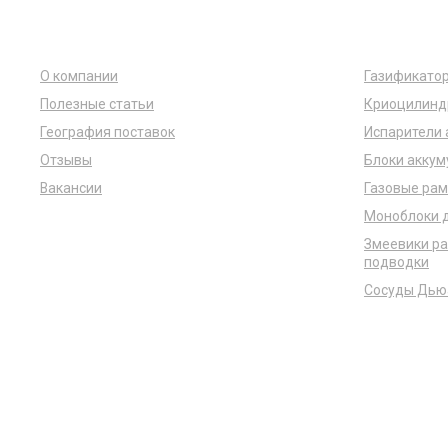
Компания
Каталог
О компании
Газификато
Полезные статьи
Криоцилинд
География поставок
Испарители
Отзывы
Блоки аккум
Вакансии
Газовые рам
Видео
Моноблоки д
Змеевики ра
подводки
Сосуды Дью