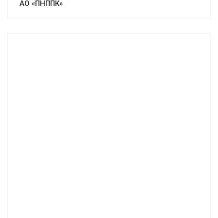
АО «ПНППК»