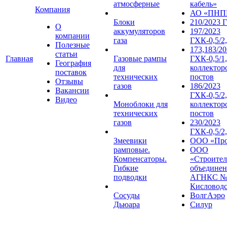
атмосферные
кабель»
Компания
АО «ПНП
Блоки
210/2023 
О
аккумуляторов
197/2023
компании
газа
ГХК-0,5/2,
Полезные
173,183/2
статьи
Главная
Газовые рампы
ГХК-0,5/1,
География
для
коллектор
поставок
технических
постов
Отзывы
газов
186/2023
Вакансии
ГХК-0,5/2,
Видео
Моноблоки для
коллектор
технических
постов
газов
230/2023
ГХК-0,5/2
Змеевики
ООО «Про
рамповые.
ООО
Компенсаторы.
«Строител
Гибкие
объединен
подводки
АГНКС №1
Кисловод
Сосуды
ВолгАэро
Дьюара
Силур