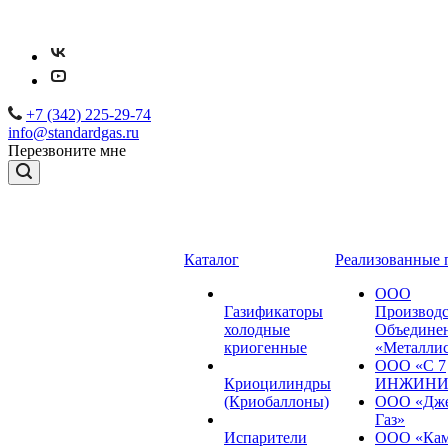
+7 (342) 225-29-74
info@standardgas.ru
Перезвоните мне
Каталог
Реализованные 
ООО
Газификаторы
Производс
холодные
Объедине
криогенные
«Металли
ООО «С 7
Криоцилиндры
ИНЖИНИ
(Криобаллоны)
ООО «Дже
Газ»
Испарители
ООО «Кам