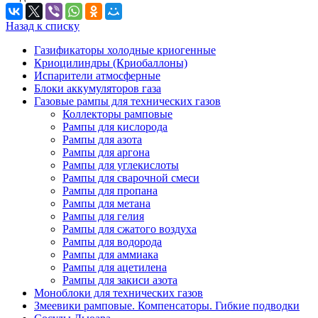
Назад к списку
Газификаторы холодные криогенные
Криоцилиндры (Криобаллоны)
Испарители атмосферные
Блоки аккумуляторов газа
Газовые рампы для технических газов
Коллекторы рамповые
Рампы для кислорода
Рампы для азота
Рампы для аргона
Рампы для углекислоты
Рампы для сварочной смеси
Рампы для пропана
Рампы для метана
Рампы для гелия
Рампы для сжатого воздуха
Рампы для водорода
Рампы для аммиака
Рампы для ацетилена
Рампы для закиси азота
Моноблоки для технических газов
Змеевики рамповые. Компенсаторы. Гибкие подводки