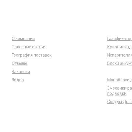
Компания
Каталог
О компании
Газификато
Полезные статьи
Криоцилинд
География поставок
Испарители
Отзывы
Блоки аккум
Вакансии
Газовые рам
Видео
Моноблоки д
Змеевики ра
подводки
Сосуды Дью