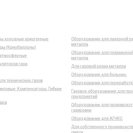
Готовые решения
ры холодные криогенные
Оборудование для лазерной р
металла
ры (Криобаллоны)
Оборудование для плазменной
 атмосферные
металла
уляторов газа
Для газовой резки металла
пы для технических газов
Оборудование для больниц
ля технических газов
Оборудование для переработк
мповые. Компенсаторы. Гибкие
Газовое оборудование для п
предприятий
ара
Оборудование для производст
газировки
Оборудование для АГНКС
Для собственного производст
смеси