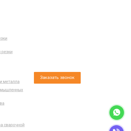
Наши контакты
езки
г. Пермь, ул. Сергея Данщина, д. 5 стр.1
+7 (342) 225-29-74
 резки
info@standardgas.ru
Заказать звонок
и металла
ромышленных
ва
ва сварочной