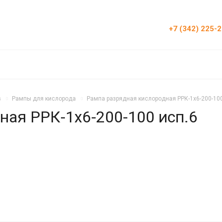
+7 (342) 225-
в
Рампы для кислорода
Рампа разрядная кислородная РРК-1х6-200-100
ная РРК-1х6-200-100 исп.6