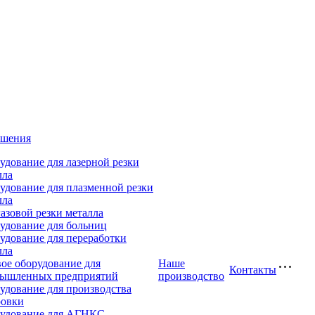
ешения
удование для лазерной резки
лла
удование для плазменной резки
лла
газовой резки металла
удование для больниц
удование для переработки
лла
вое оборудование для
Наше
Контакты
ышленных предприятий
производство
удование для производства
ровки
удование для АГНКС