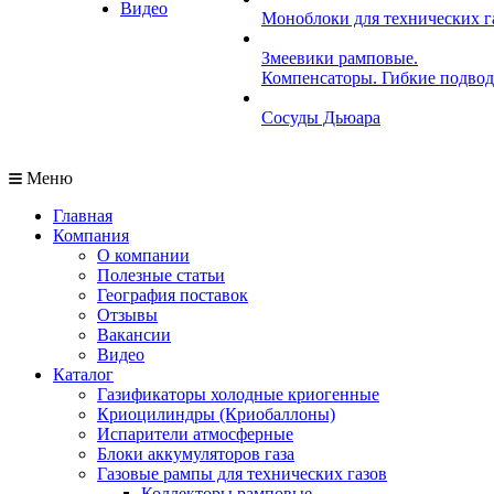
Видео
Моноблоки для технических г
Змеевики рамповые.
Компенсаторы. Гибкие подво
Сосуды Дьюара
Меню
Главная
Компания
О компании
Полезные статьи
География поставок
Отзывы
Вакансии
Видео
Каталог
Газификаторы холодные криогенные
Криоцилиндры (Криобаллоны)
Испарители атмосферные
Блоки аккумуляторов газа
Газовые рампы для технических газов
Коллекторы рамповые