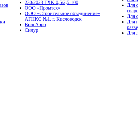
230/2023 ГХК-0,5/2,5-100
азов
Для 
ООО «Промтех»
свар
ООО «Строительное объединение»
Для 
АГНКС №1, г. Кисловодск
дки
Для 
ВолгАэро
разв
Силур
Для 