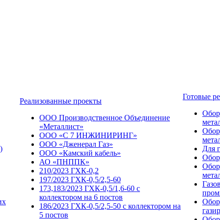
Готовые р
Реализованные проекты
Обор
ООО Производственное Объединение
мета
«Металлист»
Обор
ООО «С 7 ИНЖИНИРИНГ»
мета
ООО «Дженерал Газ»
)
Для 
ООО «Камский кабель»
Обор
АО «ПНППК»
Обор
210/2023 ГХК-0,2
мета
197/2023 ГХК-0,5/2,5-60
Газо
173,183/2023 ГХК-0,5/1,6-60 с
пром
коллектором на 6 постов
их
Обор
186/2023 ГХК-0,5/2,5-50 с коллектором на
гази
5 постов
Обор