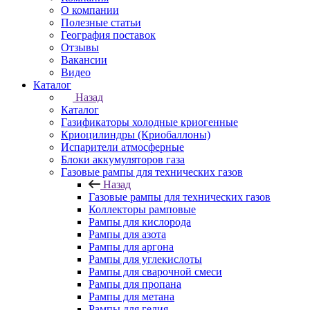
О компании
Полезные статьи
География поставок
Отзывы
Вакансии
Видео
Каталог
Назад
Каталог
Газификаторы холодные криогенные
Криоцилиндры (Криобаллоны)
Испарители атмосферные
Блоки аккумуляторов газа
Газовые рампы для технических газов
Назад
Газовые рампы для технических газов
Коллекторы рамповые
Рампы для кислорода
Рампы для азота
Рампы для аргона
Рампы для углекислоты
Рампы для сварочной смеси
Рампы для пропана
Рампы для метана
Рампы для гелия