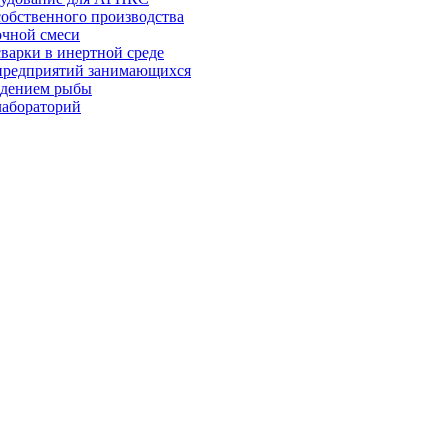
собственного производства
очной смеси
сварки в инертной среде
предприятий занимающихся
едением рыбы
лабораторий