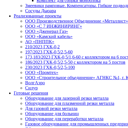
Комплект для сборки моноблока
Змеевики рамповые. Компенсаторы. Гибкие подвод
Сосуды Дьюара
Реализованные проекты
ООО Производственное Объединение «Металлист»
ООО «С 7 ИНЖИНИРИНГ»
ООО «Дженерал Газ»
ООО «Камский кабель»
АО «ПНППК»
210/2023 ГХК-0,2
197/2023 ГХК-0,5/2,5-60
173,183/2023 ГХК-0,5/1,6-60 с коллектором на 6 пос
186/2023 ГХК-0,5/2,5-50 с коллектором на 5 постов
230/2023 ГХК-0,5/2,5-100
ООО «Промтех»
ООО «Строительное объединение» АГНКС №1, г. 
ВолгАэро
Силур
Готовые решения
Оборудование для лазерной резки металла
Оборудование для плазменной резки металла
Для газовой резки металла
Оборудование для больниц
Оборудование для переработки металла
Газовое оборудование для промышленных предпри